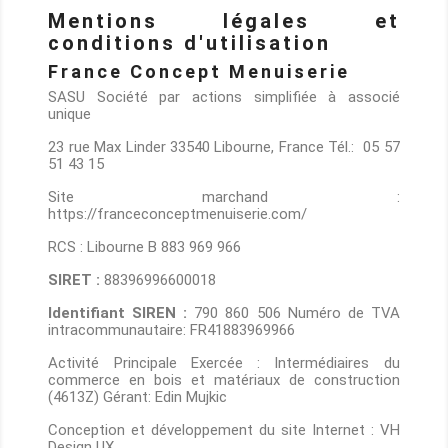
Mentions légales et
conditions d'utilisation
France Concept Menuiserie
SASU Société par actions simplifiée à associé
unique
23 rue Max Linder 33540 Libourne, France Tél.: 05 57
51 43 15
Site marchand :
https://franceconceptmenuiserie.com/
RCS : Libourne B 883 969 966
SIRET :
88396996600018
Identifiant SIREN :
790 860 506 Numéro de TVA
intracommunautaire: FR41883969966
Activité Principale Exercée : Intermédiaires du
commerce en bois et matériaux de construction
(4613Z) Gérant: Edin Mujkic
Conception et développement du site Internet : VH
Design UX